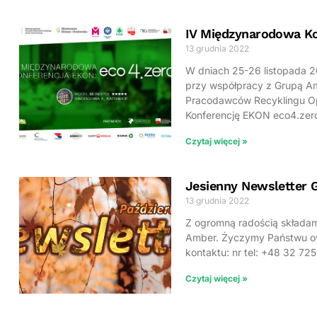
IV Międzynarodowa Ko
13 grudnia 2022
W dniach 25-26 listopada 
przy współpracy z Grupą Am
Pracodawców Recyklingu O
Konferencję EKON eco4.zer
Czytaj więcej »
Jesienny Newsletter 
13 grudnia 2022
Z ogromną radością składam
Amber. Życzymy Państwu ow
kontaktu: nr tel: +48 32 
Czytaj więcej »