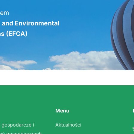
iem
r and Environmental
ns (EFCA)
Menu
 gospodarcze i
Aktualności
zięć gospodarczych