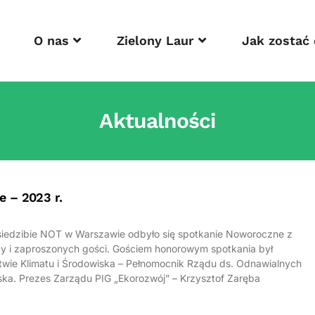
O nas
Zielony Laur
Jak zostać
Aktualności
 – 2023 r.
 siedzibie NOT w Warszawie odbyło się spotkanie Noworoczne z
zy i zaproszonych gości. Gościem honorowym spotkania był
stwie Klimatu i Środowiska – Pełnomocnik Rządu ds. Odnawialnych
yska. Prezes Zarządu PIG „Ekorozwój” – Krzysztof Zaręba