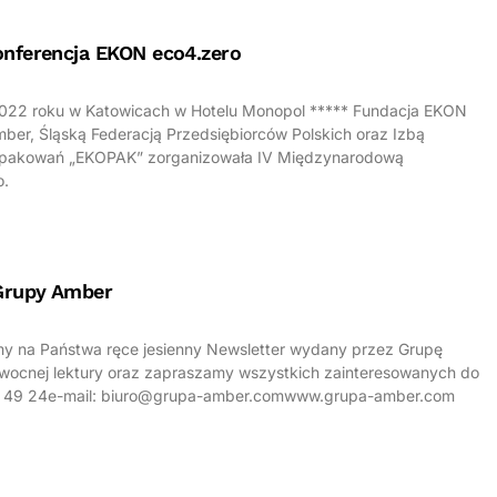
nferencja EKON eco4.zero
2022 roku w Katowicach w Hotelu Monopol ***** Fundacja EKON
ber, Śląską Federacją Przedsiębiorców Polskich oraz Izbą
pakowań „EKOPAK” zorganizowała IV Międzynarodową
o.
Grupy Amber
y na Państwa ręce jesienny Newsletter wydany przez Grupę
ocnej lektury oraz zapraszamy wszystkich zainteresowanych do
725 49 24e-mail: biuro@grupa-amber.comwww.grupa-amber.com