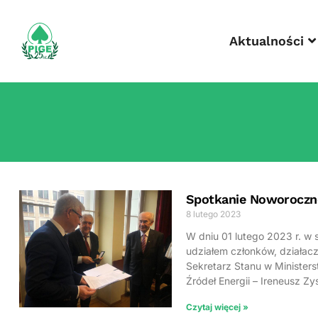
Aktualności
Spotkanie Noworoczne
8 lutego 2023
W dniu 01 lutego 2023 r. w
udziałem członków, działac
Sekretarz Stanu w Minister
Źródeł Energii – Ireneusz Z
Czytaj więcej »