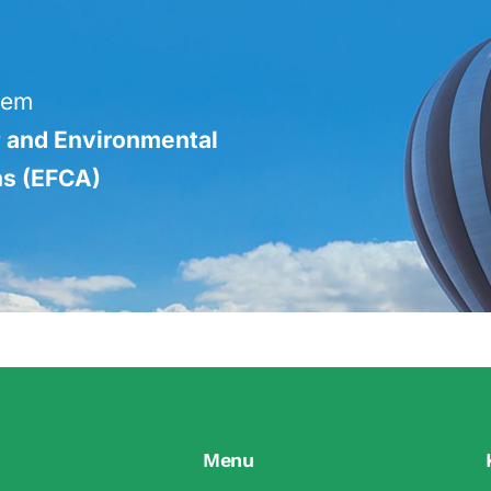
iem
r and Environmental
ns (EFCA)
Menu