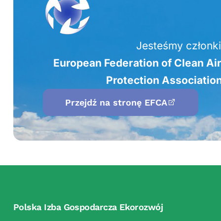
Jesteśmy członk
European Federation of Clean Ai
Protection Associatio
Przejdź na stronę EFCA
Polska Izba Gospodarcza Ekorozwój